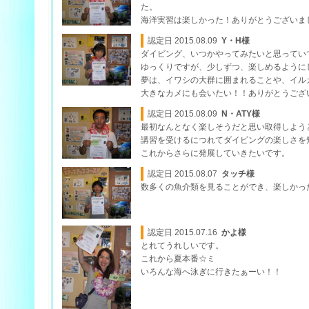
た。
海洋実習は楽しかった！ありがとうございま
認定日 2015.08.09
Y・H様
ダイビング、いつかやってみたいと思ってい
ゆっくりですが、少しずつ、楽しめるように
夢は、イワシの大群に囲まれることや、イル
大きなカメにも会いたい！！ありがとうござ
認定日 2015.08.09
N・ATY様
最初なんとなく楽しそうだと思い取得しよう
講習を受けるにつれてダイビングの楽しさを
これからさらに発展していきたいです。
認定日 2015.08.07
タッチ様
数多くの魚介類を見ることができ、楽しかっ
認定日 2015.07.16
かよ様
とれてうれしいです。
これから夏本番☆ミ
いろんな海へ泳ぎに行きたぁーい！！