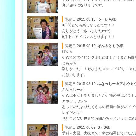
良い趣味になりそうです。
認定日 2015.08.13
つーいち様
3日間とても楽しかったです！！
ありがとうございました(^o^)
9月中にアドバンスとります！！
認定日 2015.08.10
ぱん＆ともみ様
ぱん≫
初めてのダイビング楽しめました！また時間
ともみ≫
楽しかった！！ぜひまたステップUPしに来
お願いします。
認定日 2015.08.10
ふなっしー＆アホウミ
ふなっしー≫
初めは不安もありましたが、海の中はとてもとて
アホウミウシ≫
思っていたよりたくさんの種類の魚がいてビ
レイだとは！
見たことない世界で時間があっという間に過
認定日 2015.08.09
S・S様
学科～実習、実技まで丁寧に指導していただ