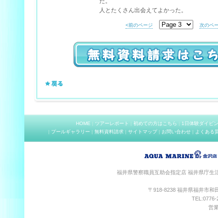
た。
人とたくさん出会えてよかった。
<前のページ
次のペー
HOME
|
ツアーレポート
|
初めての方はこちら
|
1日体験ダイビ
|
プールギャラリー
|
無料資料請求
|
サイトマップ
|
お問い合わせ
|
よくある
福井県警察職員互助会指定店 福井県庁生
〒918-8238 福井県福井市
TEL:0776-
営業