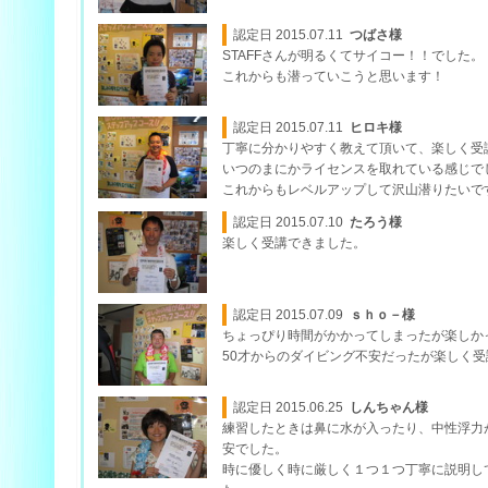
認定日 2015.07.11
つばさ様
STAFFさんが明るくてサイコー！！でした。
これからも潜っていこうと思います！
認定日 2015.07.11
ヒロキ様
丁寧に分かりやすく教えて頂いて、楽しく受
いつのまにかライセンスを取れている感じで
これからもレベルアップして沢山潜りたいで
認定日 2015.07.10
たろう様
楽しく受講できました。
認定日 2015.07.09
ｓｈｏ－様
ちょっぴり時間がかかってしまったが楽しか
50才からのダイビング不安だったが楽しく受
認定日 2015.06.25
しんちゃん様
練習したときは鼻に水が入ったり、中性浮力
安でした。
時に優しく時に厳しく１つ１つ丁寧に説明し