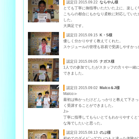
認定日 2015.09.22
ならやん様
とても丁寧に御指導いただいた上に、楽しく
こちらの都合にもかなり柔軟に対応していた
した。
大満足です。
認定日 2015.09.15
K・S様
優しく分かりやすく教えてくれた。
スケジュールの管理も容易で受講しやすかっ
認定日 2015.09.05
ナガス様
1人での参加でしたがスタッフの方々や一緒
できました。
認定日 2015.09.02
Malco＆J様
Malco≫
最初は怖かったけど,しっかりと教えて下さ
く受講することができました。
J≫
丁寧に指導してもらいとてもわかりやすくと
な海でしたいと思った。
認定日 2015.08.13
のぶ様
初めてのダイビングでいつもと違った体験が