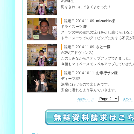
AWARE
海をきれいにできてよかった！
認定日 2014.11.09
mizuchin様
ドライスーツSP
スーツの中の空気の流れを少し感じられるよ
ドライスーツでのダイビングに対する不安が
認定日 2014.11.09
さとー様
AOW(アドヴァンス)
たのしみながらステップアップできました。
今後もマイペースでレベルアップしていきた
認定日 2014.10.11
お奉行サン様
ディープSP
深場に行けるので楽しみです。
安全に潜れるよう学んでいきます。
<前のページ
次のペー