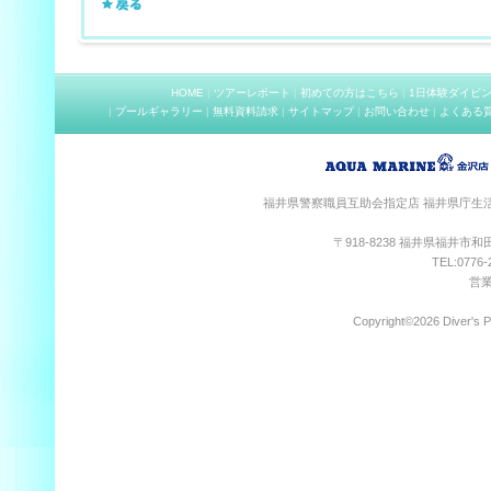
HOME
|
ツアーレポート
|
初めての方はこちら
|
1日体験ダイビ
|
プールギャラリー
|
無料資料請求
|
サイトマップ
|
お問い合わせ
|
よくある
福井県警察職員互助会指定店 福井県庁生
〒918-8238 福井県福井市
TEL:0776-
営業
Copyright©
2026 Diver's 