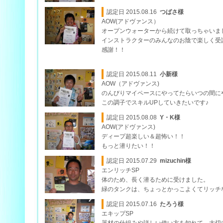
認定日 2015.08.16
つばさ様
AOW(アドヴァンス）
オープンウォーターから続けて取っちゃいま
インストラクターのみんなのお陰で楽しく受
感謝！！
認定日 2015.08.11
小新様
AOW（アドヴァンス)
のんびりマイペースにやってたらいつの間にや
この調子でスキルUPしていきたいです♪
認定日 2015.08.08
Y・K様
AOW(アドヴァンス)
ディープ超楽しい＆超怖い！！
もっと潜りたい！！
認定日 2015.07.29
mizuchin様
エンリッチSP
体のため、長く潜るために受けました。
緑のタンクは、ちょっとかっこよくてリッチ
認定日 2015.07.16
たろう様
エキップSP